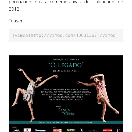
pontuando datas comemorativas do calendário de
2012.
Teaser:
[vimeo]http://vimeo.com/40631367[/vimeo]