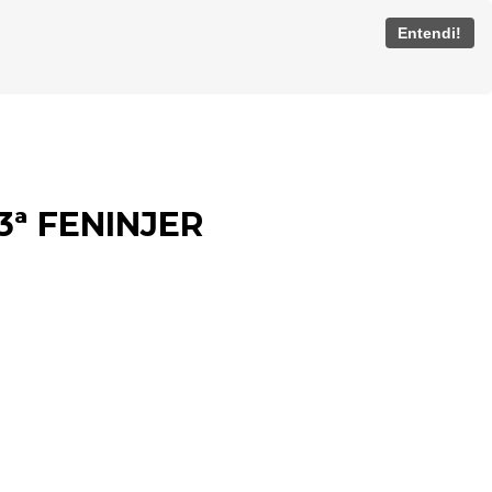
Entendi!
53ª FENINJER