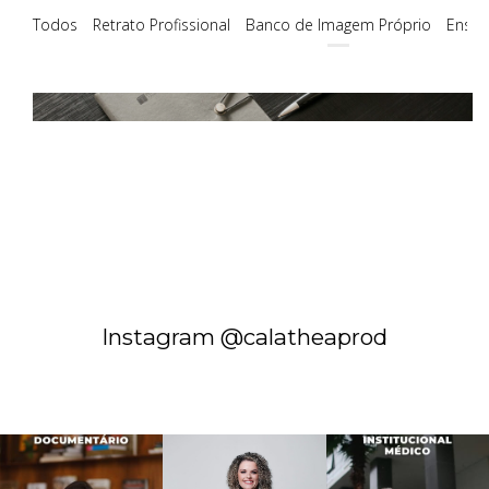
Todos
Retrato Profissional
Banco de Imagem Próprio
Ensai
Banco de Imagem Personalizado
Instagram @calatheaprod